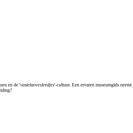
nsen en de '
vastelaovesleedjes
'-cultuur. Een ervaren museumgids neemt j
eiding?