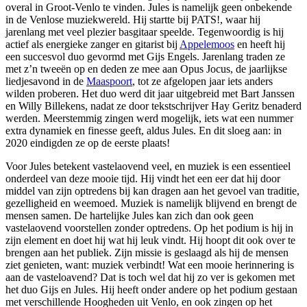
overal in Groot-Venlo te vinden. Jules is namelijk geen onbekende
in de Venlose muziekwereld. Hij startte bij PATS!, waar hij
jarenlang met veel plezier basgitaar speelde. Tegenwoordig is hij
actief als energieke zanger en gitarist bij
Appelemoos
en heeft hij
een succesvol duo gevormd met Gijs Engels. Jarenlang traden ze
met z’n tweeën op en deden ze mee aan Opus Jocus, de jaarlijkse
liedjesavond in de
Maaspoort
, tot ze afgelopen jaar iets anders
wilden proberen. Het duo werd dit jaar uitgebreid met Bart Janssen
en Willy Billekens, nadat ze door tekstschrijver Hay Geritz benaderd
werden. Meerstemmig zingen werd mogelijk, iets wat een nummer
extra dynamiek en finesse geeft, aldus Jules. En dit sloeg aan: in
2020 eindigden ze op de eerste plaats!
Voor Jules betekent vastelaovend veel, en muziek is een essentieel
onderdeel van deze mooie tijd. Hij vindt het een eer dat hij door
middel van zijn optredens bij kan dragen aan het gevoel van traditie,
gezelligheid en weemoed. Muziek is namelijk blijvend en brengt de
mensen samen. De hartelijke Jules kan zich dan ook geen
vastelaovend voorstellen zonder optredens. Op het podium is hij in
zijn element en doet hij wat hij leuk vindt. Hij hoopt dit ook over te
brengen aan het publiek. Zijn missie is geslaagd als hij de mensen
ziet genieten, want: muziek verbindt! Wat een mooie herinnering is
aan de vasteloavend? Dat is toch wel dat hij zo ver is gekomen met
het duo Gijs en Jules. Hij heeft onder andere op het podium gestaan
met verschillende Hoogheden uit Venlo, en ook zingen op het