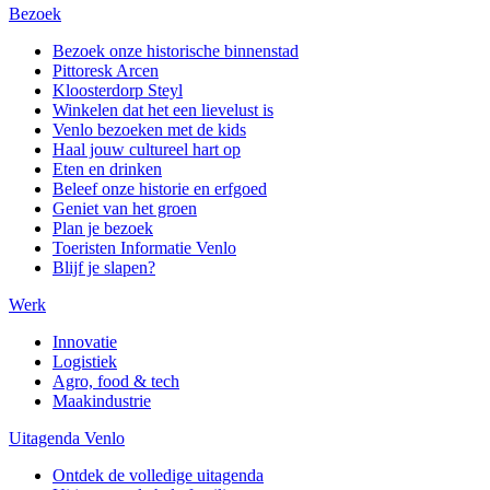
Bezoek
Bezoek onze historische binnenstad
Pittoresk Arcen
Kloosterdorp Steyl
Winkelen dat het een lievelust is
Venlo bezoeken met de kids
Haal jouw cultureel hart op
Eten en drinken
Beleef onze historie en erfgoed
Geniet van het groen
Plan je bezoek
Toeristen Informatie Venlo
Blijf je slapen?
Werk
Innovatie
Logistiek
Agro, food & tech
Maakindustrie
Uitagenda Venlo
Ontdek de volledige uitagenda