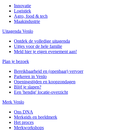
Innovatie
Logistiek
Agro, food & tech
Maakindustrie
Uitagenda Venlo
Ontdek de volledige uitagenda
Uitjes voor de hele familie
Meld hier je eigen evenement aan!
Plan je bezoek
Bereikbaarheid en (openbaar) vervoer
Parkeren in Venlo
Openingstijden en koopzondagen
Blijf je slapen?
Een 'hendig' locatie-overzicht
Merk Venlo
Ons DNA
Merkgids en beeldmerk
Het proces
Merkworkshops