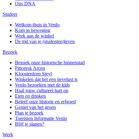
Ons DNA
Studeer
Welkom thuis in Venlo
Kom in beweging
Werk aan de winkel
De tijd van je (studenten)leven
Bezoek
Bezoek onze historische binnenstad
Pittoresk Arcen
Kloosterdorp Steyl
Winkelen dat het een lievelust is
Venlo bezoeken met de kids
Haal jouw cultureel hart op
Eten en drinken
Beleef onze historie en erfgoed
Geniet van het groen
Plan je bezoek
Toeristen Informatie Venlo
Blijf je slapen?
Werk