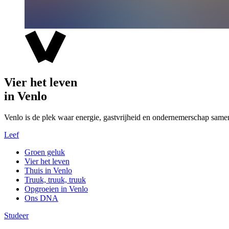
Vier het leven
in Venlo
Venlo is de plek waar energie, gastvrijheid en ondernemerschap same
Leef
Groen geluk
Vier het leven
Thuis in Venlo
Truuk, truuk, truuk
Opgroeien in Venlo
Ons DNA
Studeer