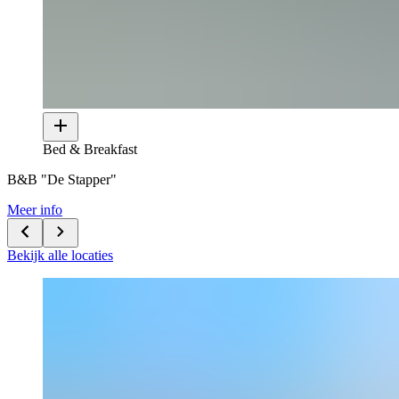
Bed & Breakfast
B&B "De Stapper"
Meer info
Bekijk alle locaties