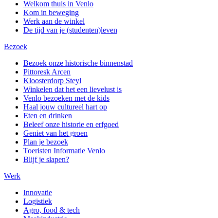
Welkom thuis in Venlo
Kom in beweging
Werk aan de winkel
De tijd van je (studenten)leven
Bezoek
Bezoek onze historische binnenstad
Pittoresk Arcen
Kloosterdorp Steyl
Winkelen dat het een lievelust is
Venlo bezoeken met de kids
Haal jouw cultureel hart op
Eten en drinken
Beleef onze historie en erfgoed
Geniet van het groen
Plan je bezoek
Toeristen Informatie Venlo
Blijf je slapen?
Werk
Innovatie
Logistiek
Agro, food & tech