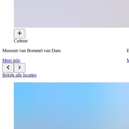
Cultuur
Museum van Bommel van Dam
E
Meer info
M
Bekijk alle locaties