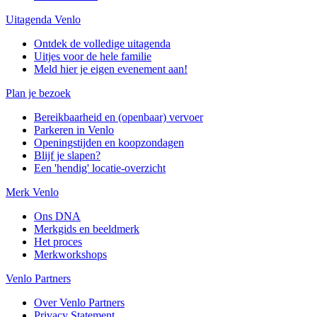
Uitagenda Venlo
Ontdek de volledige uitagenda
Uitjes voor de hele familie
Meld hier je eigen evenement aan!
Plan je bezoek
Bereikbaarheid en (openbaar) vervoer
Parkeren in Venlo
Openingstijden en koopzondagen
Blijf je slapen?
Een 'hendig' locatie-overzicht
Merk Venlo
Ons DNA
Merkgids en beeldmerk
Het proces
Merkworkshops
Venlo Partners
Over Venlo Partners
Privacy Statement