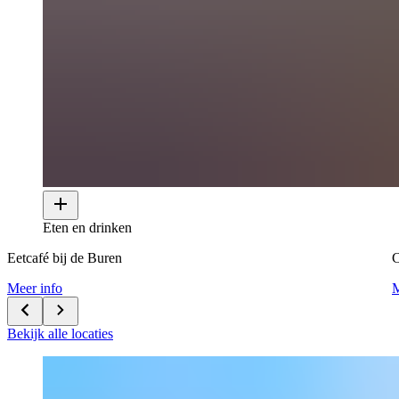
Eten en drinken
Eetcafé bij de Buren
Meer info
M
Bekijk alle locaties