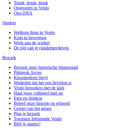
Truuk, truuk, truuk
Opgroeien in Venlo
Ons DNA
Studeer
Welkom thuis in Venlo
Kom in beweging
Werk aan de winkel
De tijd van je (studenten)leven
Bezoek
Bezoek onze historische binnenstad
Pittoresk Arcen
Kloosterdorp Steyl
Winkelen dat het een lievelust is
Venlo bezoeken met de kids
Haal jouw cultureel hart op
Eten en drinken
Beleef onze historie en erfgoed
Geniet van het groen
Plan je bezoek
Toeristen Informatie Venlo
Blijf je slapen?