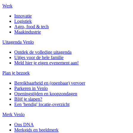
Werk
Innovatie
Logistiek
Agro, food & tech
Maakindustrie
Uitagenda Venlo
Ontdek de volledige uitagenda
Uitjes voor de hele familie
Meld hier je eigen evenement aan!
Plan je bezoek
Bereikbaarheid en (openbaar) vervoer
Parkeren in Venlo
Openingstijden en koopzondagen
Blijf je slapen?
Een 'hendig' locatie-overzicht
Merk Venlo
Ons DNA
Merkgids en beeldmerk