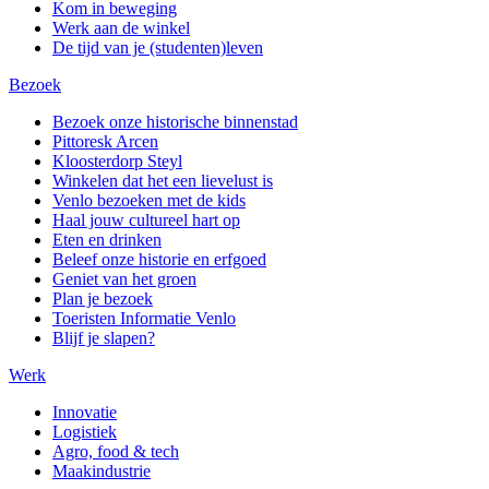
Kom in beweging
Werk aan de winkel
De tijd van je (studenten)leven
Bezoek
Bezoek onze historische binnenstad
Pittoresk Arcen
Kloosterdorp Steyl
Winkelen dat het een lievelust is
Venlo bezoeken met de kids
Haal jouw cultureel hart op
Eten en drinken
Beleef onze historie en erfgoed
Geniet van het groen
Plan je bezoek
Toeristen Informatie Venlo
Blijf je slapen?
Werk
Innovatie
Logistiek
Agro, food & tech
Maakindustrie