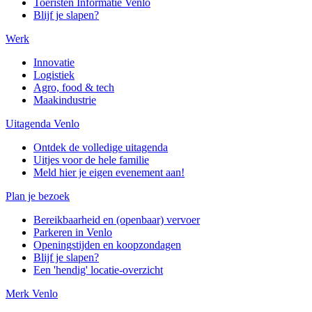
Toeristen Informatie Venlo
Blijf je slapen?
Werk
Innovatie
Logistiek
Agro, food & tech
Maakindustrie
Uitagenda Venlo
Ontdek de volledige uitagenda
Uitjes voor de hele familie
Meld hier je eigen evenement aan!
Plan je bezoek
Bereikbaarheid en (openbaar) vervoer
Parkeren in Venlo
Openingstijden en koopzondagen
Blijf je slapen?
Een 'hendig' locatie-overzicht
Merk Venlo