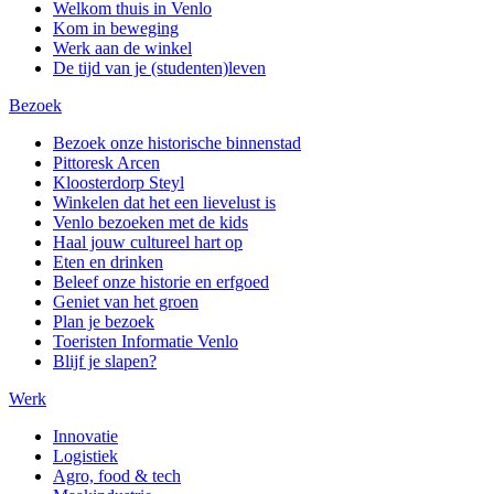
Welkom thuis in Venlo
Kom in beweging
Werk aan de winkel
De tijd van je (studenten)leven
Bezoek
Bezoek onze historische binnenstad
Pittoresk Arcen
Kloosterdorp Steyl
Winkelen dat het een lievelust is
Venlo bezoeken met de kids
Haal jouw cultureel hart op
Eten en drinken
Beleef onze historie en erfgoed
Geniet van het groen
Plan je bezoek
Toeristen Informatie Venlo
Blijf je slapen?
Werk
Innovatie
Logistiek
Agro, food & tech