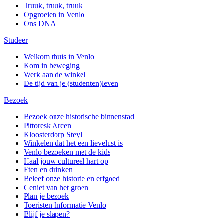
Truuk, truuk, truuk
Opgroeien in Venlo
Ons DNA
Studeer
Welkom thuis in Venlo
Kom in beweging
Werk aan de winkel
De tijd van je (studenten)leven
Bezoek
Bezoek onze historische binnenstad
Pittoresk Arcen
Kloosterdorp Steyl
Winkelen dat het een lievelust is
Venlo bezoeken met de kids
Haal jouw cultureel hart op
Eten en drinken
Beleef onze historie en erfgoed
Geniet van het groen
Plan je bezoek
Toeristen Informatie Venlo
Blijf je slapen?