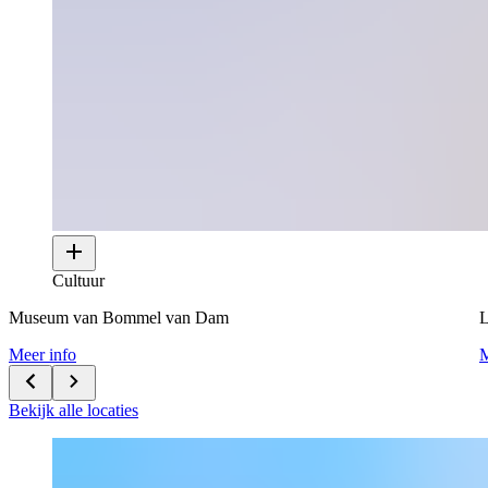
Cultuur
Museum van Bommel van Dam
L
Meer info
M
Bekijk alle locaties