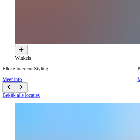
Winkels
Elleke Interieur Styling
P
Meer info
M
Bekijk alle locaties