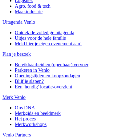
Logistiek
Agro, food & tech
Maakindustrie
Uitagenda Venlo
Ontdek de volledige uitagenda
Uitjes voor de hele familie
Meld hier je eigen evenement aan!
Plan je bezoek
Bereikbaarheid en (openbaar) vervoer
Parkeren in Venlo
Openingstijden en koopzondagen
Blijf je slapen?
Een 'hendig' locatie-overzicht
Merk Venlo
Ons DNA
Merkgids en beeldmerk
Het proces
Merkworkshops
Venlo Partners