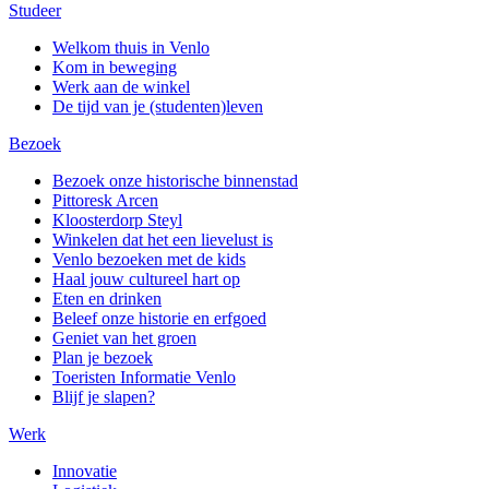
Studeer
Welkom thuis in Venlo
Kom in beweging
Werk aan de winkel
De tijd van je (studenten)leven
Bezoek
Bezoek onze historische binnenstad
Pittoresk Arcen
Kloosterdorp Steyl
Winkelen dat het een lievelust is
Venlo bezoeken met de kids
Haal jouw cultureel hart op
Eten en drinken
Beleef onze historie en erfgoed
Geniet van het groen
Plan je bezoek
Toeristen Informatie Venlo
Blijf je slapen?
Werk
Innovatie