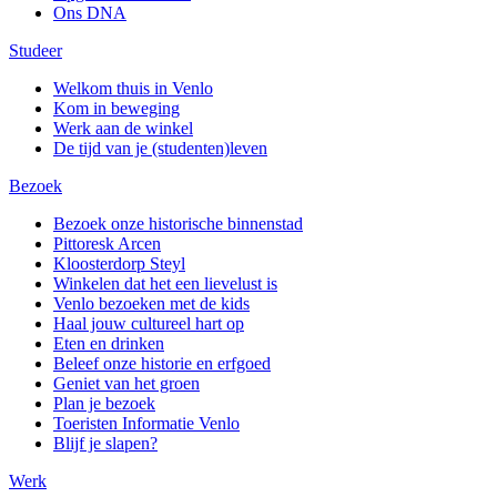
Ons DNA
Studeer
Welkom thuis in Venlo
Kom in beweging
Werk aan de winkel
De tijd van je (studenten)leven
Bezoek
Bezoek onze historische binnenstad
Pittoresk Arcen
Kloosterdorp Steyl
Winkelen dat het een lievelust is
Venlo bezoeken met de kids
Haal jouw cultureel hart op
Eten en drinken
Beleef onze historie en erfgoed
Geniet van het groen
Plan je bezoek
Toeristen Informatie Venlo
Blijf je slapen?
Werk