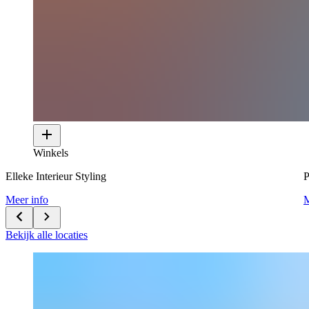
Winkels
Elleke Interieur Styling
P
Meer info
M
Bekijk alle locaties