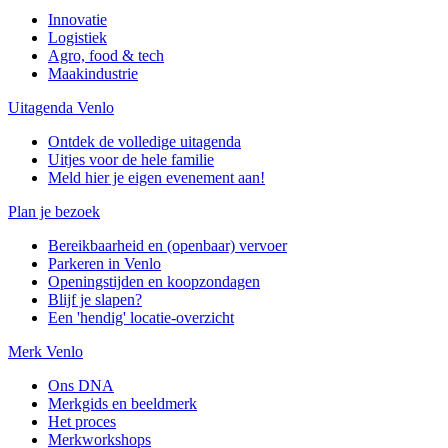
Innovatie
Logistiek
Agro, food & tech
Maakindustrie
Uitagenda Venlo
Ontdek de volledige uitagenda
Uitjes voor de hele familie
Meld hier je eigen evenement aan!
Plan je bezoek
Bereikbaarheid en (openbaar) vervoer
Parkeren in Venlo
Openingstijden en koopzondagen
Blijf je slapen?
Een 'hendig' locatie-overzicht
Merk Venlo
Ons DNA
Merkgids en beeldmerk
Het proces
Merkworkshops