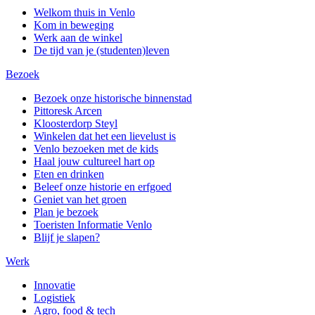
Welkom thuis in Venlo
Kom in beweging
Werk aan de winkel
De tijd van je (studenten)leven
Bezoek
Bezoek onze historische binnenstad
Pittoresk Arcen
Kloosterdorp Steyl
Winkelen dat het een lievelust is
Venlo bezoeken met de kids
Haal jouw cultureel hart op
Eten en drinken
Beleef onze historie en erfgoed
Geniet van het groen
Plan je bezoek
Toeristen Informatie Venlo
Blijf je slapen?
Werk
Innovatie
Logistiek
Agro, food & tech