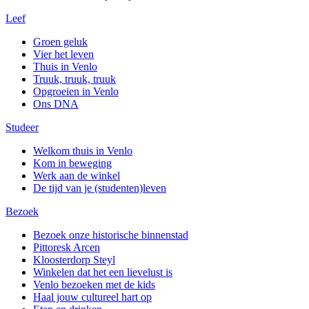
Leef
Groen geluk
Vier het leven
Thuis in Venlo
Truuk, truuk, truuk
Opgroeien in Venlo
Ons DNA
Studeer
Welkom thuis in Venlo
Kom in beweging
Werk aan de winkel
De tijd van je (studenten)leven
Bezoek
Bezoek onze historische binnenstad
Pittoresk Arcen
Kloosterdorp Steyl
Winkelen dat het een lievelust is
Venlo bezoeken met de kids
Haal jouw cultureel hart op