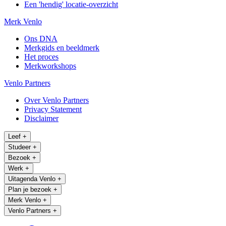
Een 'hendig' locatie-overzicht
Merk Venlo
Ons DNA
Merkgids en beeldmerk
Het proces
Merkworkshops
Venlo Partners
Over Venlo Partners
Privacy Statement
Disclaimer
Leef
+
Studeer
+
Bezoek
+
Werk
+
Uitagenda Venlo
+
Plan je bezoek
+
Merk Venlo
+
Venlo Partners
+