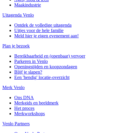
Maakindustrie
Uitagenda Venlo
Ontdek de volledige uitagenda
Uitjes voor de hele familie
Meld hier je eigen evenement aan!
Plan je bezoek
Bereikbaarheid en (openbaar) vervoer
Parkeren in Venlo
Openingstijden en koopzondagen
Blijf je slapen?
Een 'hendig' locatie-overzicht
Merk Venlo
Ons DNA
Merkgids en beeldmerk
Het proces
Merkworkshops
Venlo Partners