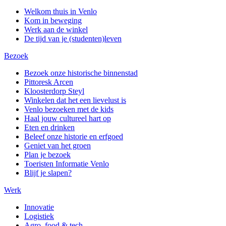
Welkom thuis in Venlo
Kom in beweging
Werk aan de winkel
De tijd van je (studenten)leven
Bezoek
Bezoek onze historische binnenstad
Pittoresk Arcen
Kloosterdorp Steyl
Winkelen dat het een lievelust is
Venlo bezoeken met de kids
Haal jouw cultureel hart op
Eten en drinken
Beleef onze historie en erfgoed
Geniet van het groen
Plan je bezoek
Toeristen Informatie Venlo
Blijf je slapen?
Werk
Innovatie
Logistiek
Agro, food & tech