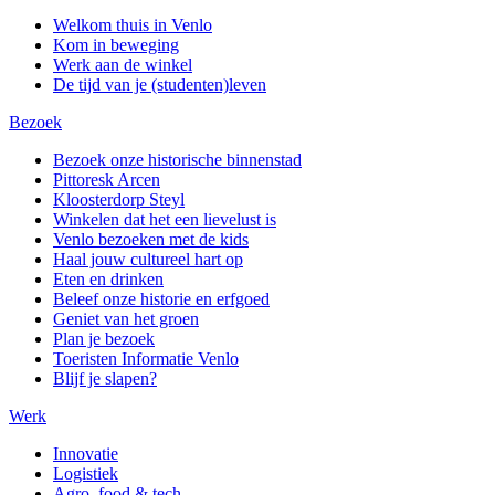
Welkom thuis in Venlo
Kom in beweging
Werk aan de winkel
De tijd van je (studenten)leven
Bezoek
Bezoek onze historische binnenstad
Pittoresk Arcen
Kloosterdorp Steyl
Winkelen dat het een lievelust is
Venlo bezoeken met de kids
Haal jouw cultureel hart op
Eten en drinken
Beleef onze historie en erfgoed
Geniet van het groen
Plan je bezoek
Toeristen Informatie Venlo
Blijf je slapen?
Werk
Innovatie
Logistiek
Agro, food & tech