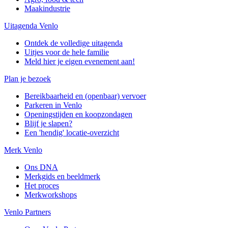
Maakindustrie
Uitagenda Venlo
Ontdek de volledige uitagenda
Uitjes voor de hele familie
Meld hier je eigen evenement aan!
Plan je bezoek
Bereikbaarheid en (openbaar) vervoer
Parkeren in Venlo
Openingstijden en koopzondagen
Blijf je slapen?
Een 'hendig' locatie-overzicht
Merk Venlo
Ons DNA
Merkgids en beeldmerk
Het proces
Merkworkshops
Venlo Partners