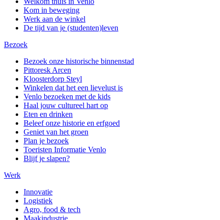
Welkom thuis in Venlo
Kom in beweging
Werk aan de winkel
De tijd van je (studenten)leven
Bezoek
Bezoek onze historische binnenstad
Pittoresk Arcen
Kloosterdorp Steyl
Winkelen dat het een lievelust is
Venlo bezoeken met de kids
Haal jouw cultureel hart op
Eten en drinken
Beleef onze historie en erfgoed
Geniet van het groen
Plan je bezoek
Toeristen Informatie Venlo
Blijf je slapen?
Werk
Innovatie
Logistiek
Agro, food & tech
Maakindustrie