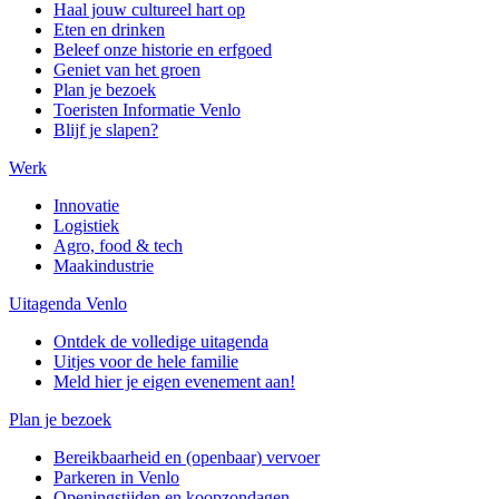
Haal jouw cultureel hart op
Eten en drinken
Beleef onze historie en erfgoed
Geniet van het groen
Plan je bezoek
Toeristen Informatie Venlo
Blijf je slapen?
Werk
Innovatie
Logistiek
Agro, food & tech
Maakindustrie
Uitagenda Venlo
Ontdek de volledige uitagenda
Uitjes voor de hele familie
Meld hier je eigen evenement aan!
Plan je bezoek
Bereikbaarheid en (openbaar) vervoer
Parkeren in Venlo
Openingstijden en koopzondagen