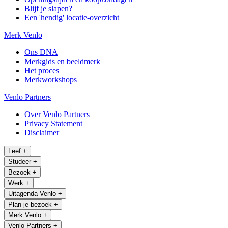
Blijf je slapen?
Een 'hendig' locatie-overzicht
Merk Venlo
Ons DNA
Merkgids en beeldmerk
Het proces
Merkworkshops
Venlo Partners
Over Venlo Partners
Privacy Statement
Disclaimer
Leef
+
Studeer
+
Bezoek
+
Werk
+
Uitagenda Venlo
+
Plan je bezoek
+
Merk Venlo
+
Venlo Partners
+