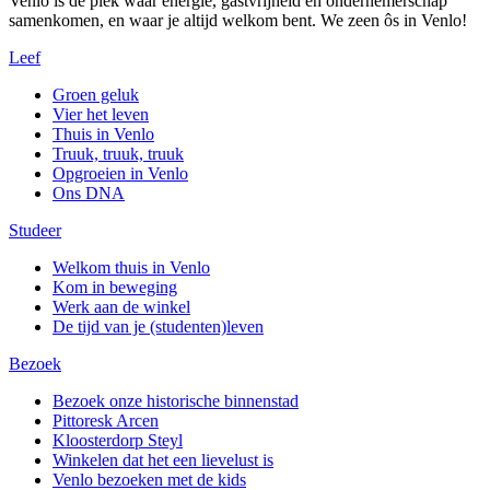
Venlo is de plek waar energie, gastvrijheid en ondernemerschap
samenkomen, en waar je altijd welkom bent. We zeen ôs in Venlo!
Leef
Groen geluk
Vier het leven
Thuis in Venlo
Truuk, truuk, truuk
Opgroeien in Venlo
Ons DNA
Studeer
Welkom thuis in Venlo
Kom in beweging
Werk aan de winkel
De tijd van je (studenten)leven
Bezoek
Bezoek onze historische binnenstad
Pittoresk Arcen
Kloosterdorp Steyl
Winkelen dat het een lievelust is
Venlo bezoeken met de kids