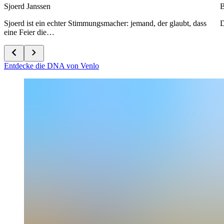
Sjoerd Janssen
B
Sjoerd ist ein echter Stimmungsmacher: jemand, der glaubt, dass
D
eine Feier die…
Entdecke die DNA von Venlo