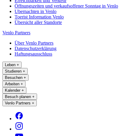
Erreichbarkeit und Verkehr
Öffnungszeiten und verkaufsoffener Sonntag in Venlo
Ubernachten in Venlo
Toerist Information Venlo
Übersicht aller Standorte
Venlo Partners
Über Venlo Partners
Datenschutzerklärung
Haftungsausschluss
Leben
+
Studieren
+
Besuchen
+
Arbeiten
+
Kalender
+
Besuch planen
+
Venlo Partners
+