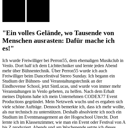
"Ein volles Gelände, wo Tausende von
Menschen ausrasten: Dafür mache ich
es!"
Ich wurde Freiwilliger bei Perron55, dem ehemaligen Musikclub in
Venlo. Dort half ich dem Lichttechniker und lernte jeden Abend
mehr über Bühnentechnik. Über Perron55 wurde ich auch
Freiwilliger beim Dancefestival Stereo Sunday. Ich begann ein
Studium der Bühnen- und Veranstaltungstechnik an der
Eindhovense School, jetzt SintLucas, und wurde von immer mehr
Veranstaltungen in Venlo gebeten, zu helfen. Nach dem Erhalt
meines Diploms habe ich mein Unternehmen CODEX77 Event
Productions gegründet. Mein Netzwerk wuchs und es ergaben sich
viele schöne Aufträge. Dennoch bemerkte ich, dass ich mehr wollte,
als nur technisch zu unterstützen. Deshalb absolvierte ich noch ein
Studium im Eventmanagement an der Hogeschool Utrecht. Dort
lernte ich im Klassenzimmer, wie man ein Event oder Festival von A
bis Z produziert. Abends und am Wochenende setzte ich dieses