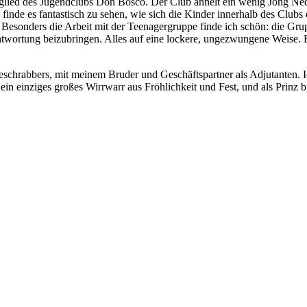
lied des Jugendclubs Don Bosco. Der Club ähnelt ein wenig Jong Neder
 finde es fantastisch zu sehen, wie sich die Kinder innerhalb des Clubs 
 Besonders die Arbeit mit der Teenagergruppe finde ich schön: die Grup
twortung beizubringen. Alles auf eine lockere, ungezwungene Weise. Es
eschrabbers, mit meinem Bruder und Geschäftspartner als Adjutanten.
 ein einziges großes Wirrwarr aus Fröhlichkeit und Fest, und als Prinz 