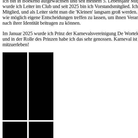
Ich bin in Boekend aufgewachsen und seit meinem 5. Lebensjahr Mitg
wurde ich Leiter im Club und seit 2025 bin ich Vorstandsmitglied. Ich
Mitglied, und als Leiter sieht man die 'Kleinen' langsam groß werden.
wie möglich eigene Entscheidungen treffen zu lassen, um ihnen Veran
nach ihrer Identität beitragen zu können.
Im Januar 2025 wurde ich Prinz der Karnevalsvereinigung De Wortel
und in der Rolle des Prinzen habe ich das sehr genossen. Karneval ist
mitzuerleben!