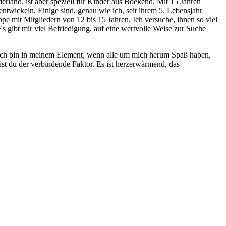
land, ist aber speziell für Kinder aus Boekend. Mit 15 Jahren
entwickeln. Einige sind, genau wie ich, seit ihrem 5. Lebensjahr
pe mit Mitgliedern von 12 bis 15 Jahren. Ich versuche, ihnen so viel
 gibt mir viel Befriedigung, auf eine wertvolle Weise zur Suche
 Ich bin in meinem Element, wenn alle um mich herum Spaß haben,
bist du der verbindende Faktor. Es ist herzerwärmend, das