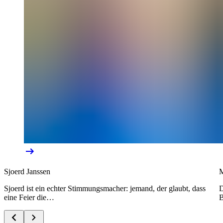
Sjoerd Janssen
M
Sjoerd ist ein echter Stimmungsmacher: jemand, der glaubt, dass
D
eine Feier die…
B