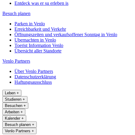
Entdeck was er su erleben is
Besuch planen
Parken in Venlo
Erreichbarkeit und Verkehr
Öffnungszeiten und verkaufsoffener Sonntag in Venlo
Ubernachten in Venlo
Toerist Information Venlo
Übersicht aller Standorte
Venlo Partners
Über Venlo Partners
Datenschutzerklärung
Haftungsausschluss
Leben
+
Studieren
+
Besuchen
+
Arbeiten
+
Kalender
+
Besuch planen
+
Venlo Partners
+