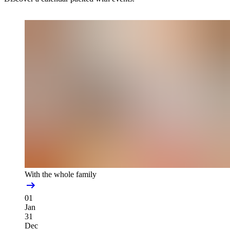
With the whole family
01
Jan
31
Dec