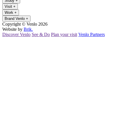
Study
+
Visit
+
Work
+
Brand Venlo
+
Copyright © Venlo 2026
Website by
Brik.
Discover Venlo
See & Do
Plan your visit
Venlo Partners