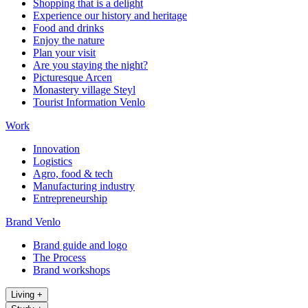
Shopping that is a delight
Experience our history and heritage
Food and drinks
Enjoy the nature
Plan your visit
Are you staying the night?
Picturesque Arcen
Monastery village Steyl
Tourist Information Venlo
Work
Innovation
Logistics
Agro, food & tech
Manufacturing industry
Entrepreneurship
Brand Venlo
Brand guide and logo
The Process
Brand workshops
Living
+