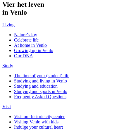
Vier het leven
in Venlo
Living
Nature’s Joy
Celebrate life
At home in Venlo
Growing up in Venlo
Our DNA
Study
The time of your (student) life
Studying and living in Venlo
Studying and education
Studying and sports in Venlo
Frequently Asked Questions
Visit
Visit our historic city center
Visiting Venlo with kids
Indulge your cultural heart