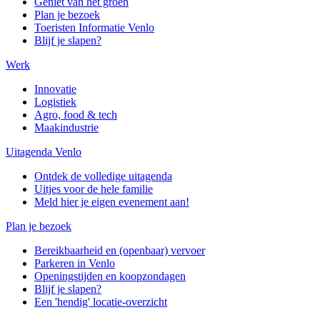
Geniet van het groen
Plan je bezoek
Toeristen Informatie Venlo
Blijf je slapen?
Werk
Innovatie
Logistiek
Agro, food & tech
Maakindustrie
Uitagenda Venlo
Ontdek de volledige uitagenda
Uitjes voor de hele familie
Meld hier je eigen evenement aan!
Plan je bezoek
Bereikbaarheid en (openbaar) vervoer
Parkeren in Venlo
Openingstijden en koopzondagen
Blijf je slapen?
Een 'hendig' locatie-overzicht