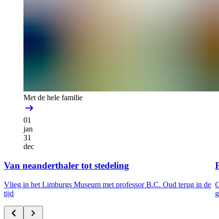
Met de hele familie
01
jan
31
dec
Van neanderthaler tot stedeling
F
Vlieg in het Limburgs Museum met professor B.C. Oud terug in de
O
tijd
g