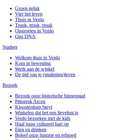
Groen geluk
Vier het leven
Thuis in Venlo
Truuk, truuk, truuk
Opgroeien in Venlo
Ons DNA
Studeer
Welkom thuis in Venlo
Kom in beweging
Werk aan de winkel
De tijd van je (studenten)leven
Bezoek
Bezoek onze historische binnenstad
Pittoresk Arcen
Kloosterdorp Steyl
Winkelen dat het een lievelust is
Venlo bezoeken met de kids
Haal jouw cultureel hart op
Eten en drinken
Beleef onze historie en erfgoed