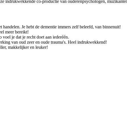
deze indrukwekkende co-productie van ouderenpsychologen, muzikanten
oet handelen. Je hebt de dementie immers zelf beleefd, van binnenuit!
el meer bereikt!
voel je dat je recht doet aan iederéén.
erking van oud zeer en oude trauma's. Heel indrukwekkend!
er, makkelijker en leuker!