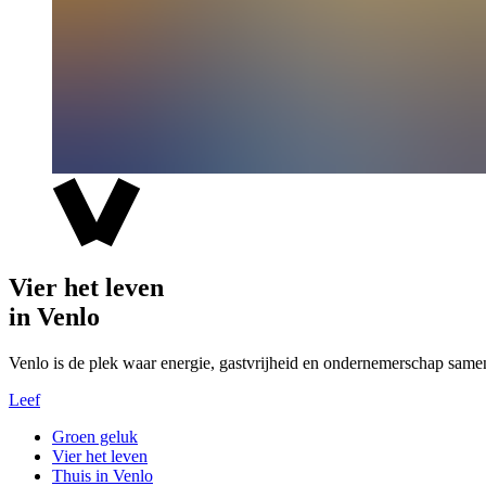
Vier het leven
in Venlo
Venlo is de plek waar energie, gastvrijheid en ondernemerschap same
Leef
Groen geluk
Vier het leven
Thuis in Venlo