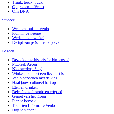
Truuk, truuk, truuk
Opgroeien in Venlo
Ons DNA
Studeer
Welkom thuis in Venlo
Kom in beweging
Werk aan de winkel
De tijd van je (studenten)leven
Bezoek
Bezoek onze historische binnenstad
Pittoresk Arcen
Kloosterdorp Steyl
Winkelen dat het een lievelust is
Venlo bezoeken met de kids
Haal jouw cultureel hart op
Eten en drinken
Beleef onze historie en erfgoed
Geniet van het groen
Plan je bezoek
Toeristen Informatie Venlo
Blijf je slapen?