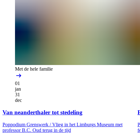
Met de hele familie
01
jan
31
dec
Van neanderthaler tot stedeling
F
Poppodium Grenswerk /
Vlieg in het Limburgs Museum met
P
professor B.C. Oud terug in de tijd
f