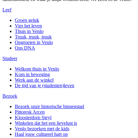
Leef
Groen geluk
Vier het leven
Thuis in Venlo
Truuk, truuk, truuk
Opgroeien in Venlo
Ons DNA
Studeer
Welkom thuis in Venlo
Kom in beweging
Werk aan de winkel
De tijd van je (studenten)leven
Bezoek
Bezoek onze historische binnenstad
Pittoresk Arcen
Kloosterdorp Steyl
Winkelen dat het een lievelust is
Venlo bezoeken met de kids
Haal jouw cultureel hart op