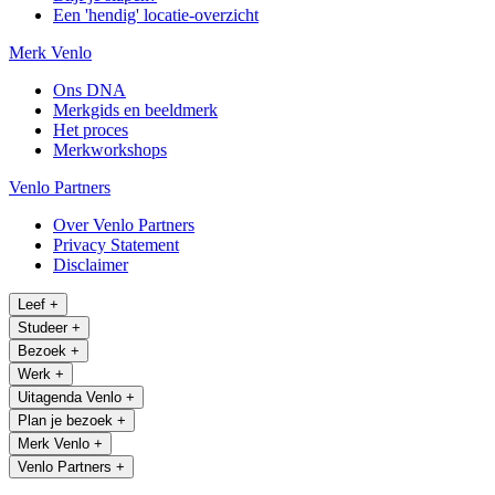
Een 'hendig' locatie-overzicht
Merk Venlo
Ons DNA
Merkgids en beeldmerk
Het proces
Merkworkshops
Venlo Partners
Over Venlo Partners
Privacy Statement
Disclaimer
Leef
+
Studeer
+
Bezoek
+
Werk
+
Uitagenda Venlo
+
Plan je bezoek
+
Merk Venlo
+
Venlo Partners
+