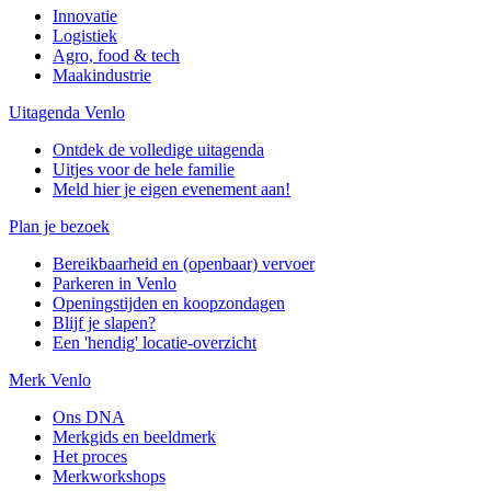
Innovatie
Logistiek
Agro, food & tech
Maakindustrie
Uitagenda Venlo
Ontdek de volledige uitagenda
Uitjes voor de hele familie
Meld hier je eigen evenement aan!
Plan je bezoek
Bereikbaarheid en (openbaar) vervoer
Parkeren in Venlo
Openingstijden en koopzondagen
Blijf je slapen?
Een 'hendig' locatie-overzicht
Merk Venlo
Ons DNA
Merkgids en beeldmerk
Het proces
Merkworkshops