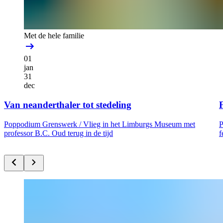
Met de hele familie
01
jan
31
dec
Van neanderthaler tot stedeling
F
Poppodium Grenswerk /
Vlieg in het Limburgs Museum met
P
professor B.C. Oud terug in de tijd
f