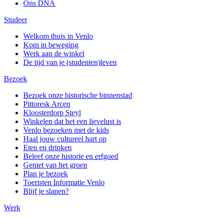
Ons DNA
Studeer
Welkom thuis in Venlo
Kom in beweging
Werk aan de winkel
De tijd van je (studenten)leven
Bezoek
Bezoek onze historische binnenstad
Pittoresk Arcen
Kloosterdorp Steyl
Winkelen dat het een lievelust is
Venlo bezoeken met de kids
Haal jouw cultureel hart op
Eten en drinken
Beleef onze historie en erfgoed
Geniet van het groen
Plan je bezoek
Toeristen Informatie Venlo
Blijf je slapen?
Werk