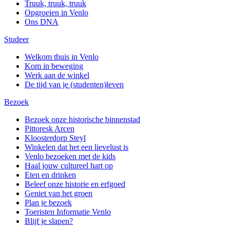
Truuk, truuk, truuk
Opgroeien in Venlo
Ons DNA
Studeer
Welkom thuis in Venlo
Kom in beweging
Werk aan de winkel
De tijd van je (studenten)leven
Bezoek
Bezoek onze historische binnenstad
Pittoresk Arcen
Kloosterdorp Steyl
Winkelen dat het een lievelust is
Venlo bezoeken met de kids
Haal jouw cultureel hart op
Eten en drinken
Beleef onze historie en erfgoed
Geniet van het groen
Plan je bezoek
Toeristen Informatie Venlo
Blijf je slapen?