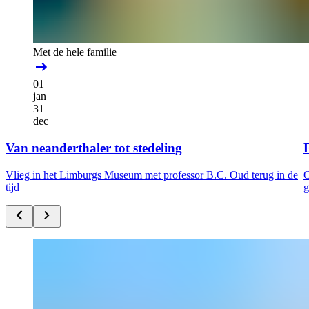
Met de hele familie
01
jan
31
dec
Van neanderthaler tot stedeling
F
Vlieg in het Limburgs Museum met professor B.C. Oud terug in de
O
tijd
g