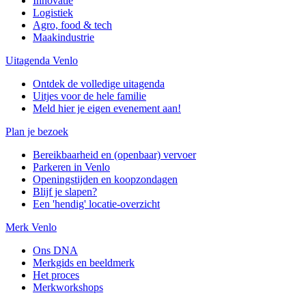
Innovatie
Logistiek
Agro, food & tech
Maakindustrie
Uitagenda Venlo
Ontdek de volledige uitagenda
Uitjes voor de hele familie
Meld hier je eigen evenement aan!
Plan je bezoek
Bereikbaarheid en (openbaar) vervoer
Parkeren in Venlo
Openingstijden en koopzondagen
Blijf je slapen?
Een 'hendig' locatie-overzicht
Merk Venlo
Ons DNA
Merkgids en beeldmerk
Het proces
Merkworkshops