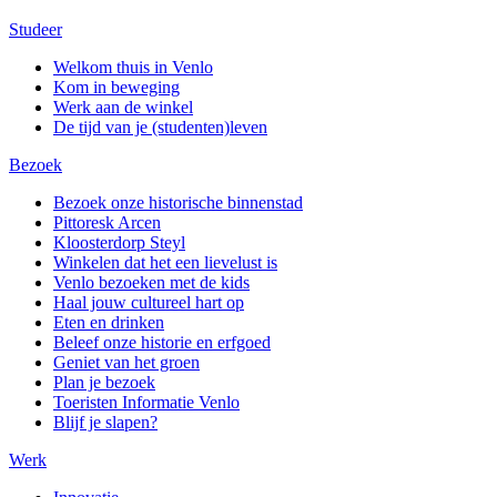
Studeer
Welkom thuis in Venlo
Kom in beweging
Werk aan de winkel
De tijd van je (studenten)leven
Bezoek
Bezoek onze historische binnenstad
Pittoresk Arcen
Kloosterdorp Steyl
Winkelen dat het een lievelust is
Venlo bezoeken met de kids
Haal jouw cultureel hart op
Eten en drinken
Beleef onze historie en erfgoed
Geniet van het groen
Plan je bezoek
Toeristen Informatie Venlo
Blijf je slapen?
Werk