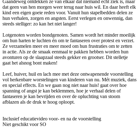
Gaandeweg ontdekken ze van elkaar dat niemand echt ziek is, maar
dat geen van hen morgen weer terug naar huis wil. En daar heeft elk
kind een eigen goeie reden voor. Vanuit hun stapelbedden delen ze
hun verhalen, zorgen en angsten. Eerst verlegen en onwennig, dan
steeds stelliger: zo kan het niet langer!
Lotgenoten worden bondgenoten. Samen wordt het minder moeilijk
om hun harten te luchten én om te fantaseren over protest en verzet.
Ze verzamelen meer en meer moed om hun frustraties om te zetten
in actie. Als ze de smaak eenmaal te pakken hebben worden hun
avonturen op de slaapzaal steeds gekker en grootser. Dit stelletje
gaat het alsnog bont maken!
Leef, huiver, huil en lach mee met deze ontwapenende voorstelling
vol herkenbare worstelingen van kinderen van nu. Mét muziek, dans
en special effects. En we gaan nog niet naar huis! gaat over hoe
spanning of angst je kan beklemmen, hoe je verhaal delen of
fantaseren je kan bevrijden en over de opluchting van stoom
afblazen als de druk te hoog oploopt.
Inclusief educatievideo voor- en na de voorstelling
Niet geschikt voor SO