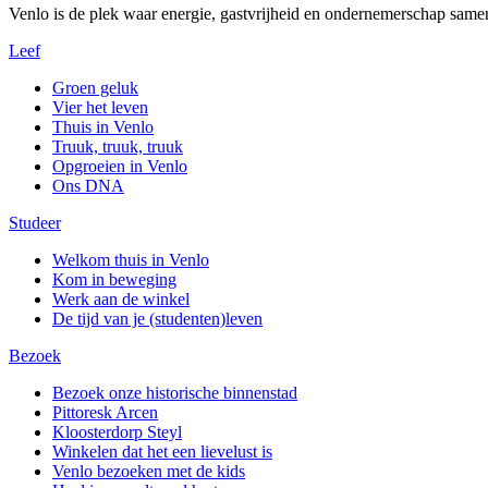
Venlo is de plek waar energie, gastvrijheid en ondernemerschap same
Leef
Groen geluk
Vier het leven
Thuis in Venlo
Truuk, truuk, truuk
Opgroeien in Venlo
Ons DNA
Studeer
Welkom thuis in Venlo
Kom in beweging
Werk aan de winkel
De tijd van je (studenten)leven
Bezoek
Bezoek onze historische binnenstad
Pittoresk Arcen
Kloosterdorp Steyl
Winkelen dat het een lievelust is
Venlo bezoeken met de kids