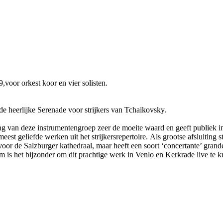
or orkest koor en vier solisten.
 heerlijke Serenade voor strijkers van Tchaikovsky.
g van deze instrumentengroep zeer de moeite waard en geeft publiek inzic
est geliefde werken uit het strijkersrepertoire. Als grootse afsluiting
r de Salzburger kathedraal, maar heeft een soort ‘concertante’ grandeu
m is het bijzonder om dit prachtige werk in Venlo en Kerkrade live te 