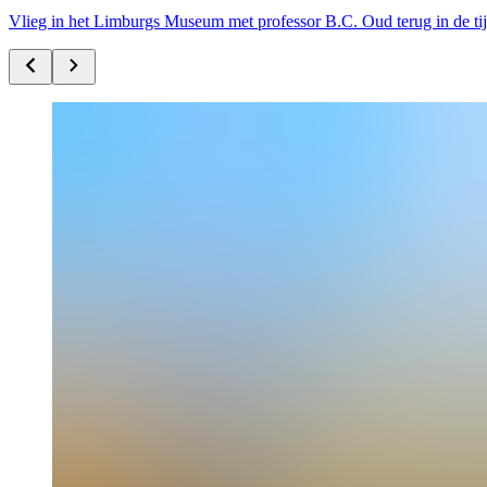
Vlieg in het Limburgs Museum met professor B.C. Oud terug in de ti