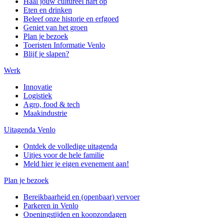
Haal jouw cultureel hart op
Eten en drinken
Beleef onze historie en erfgoed
Geniet van het groen
Plan je bezoek
Toeristen Informatie Venlo
Blijf je slapen?
Werk
Innovatie
Logistiek
Agro, food & tech
Maakindustrie
Uitagenda Venlo
Ontdek de volledige uitagenda
Uitjes voor de hele familie
Meld hier je eigen evenement aan!
Plan je bezoek
Bereikbaarheid en (openbaar) vervoer
Parkeren in Venlo
Openingstijden en koopzondagen