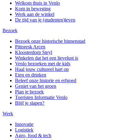
Welkom thuis in Venlo
Kom in beweging
Werk aan de winkel
De tijd van je (studenten)leven
Bezoek
Bezoek onze historische binnenstad
Pittoresk Arcen
Kloosterdorp Steyl
Winkelen dat het een lievelust is
Venlo bezoeken met de kids
Haal jouw cultureel hart op
Eten en drinken
Beleef onze historie en erfgoed
Geniet van het groen
Plan je bezoek
Toeristen Informatie Venlo
Blijf je slapen?
Werk
Innovatie
Logistiek
Agro, food & tech