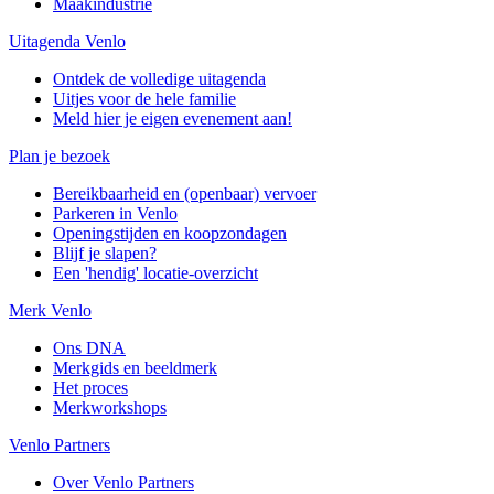
Maakindustrie
Uitagenda Venlo
Ontdek de volledige uitagenda
Uitjes voor de hele familie
Meld hier je eigen evenement aan!
Plan je bezoek
Bereikbaarheid en (openbaar) vervoer
Parkeren in Venlo
Openingstijden en koopzondagen
Blijf je slapen?
Een 'hendig' locatie-overzicht
Merk Venlo
Ons DNA
Merkgids en beeldmerk
Het proces
Merkworkshops
Venlo Partners
Over Venlo Partners