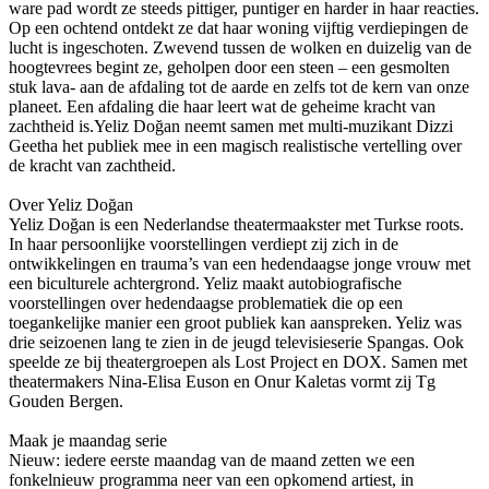
ware pad wordt ze steeds pittiger, puntiger en harder in haar reacties.
Op een ochtend ontdekt ze dat haar woning vijftig verdiepingen de
lucht is ingeschoten. Zwevend tussen de wolken en duizelig van de
hoogtevrees begint ze, geholpen door een steen – een gesmolten
stuk lava- aan de afdaling tot de aarde en zelfs tot de kern van onze
planeet. Een afdaling die haar leert wat de geheime kracht van
zachtheid is.Yeliz Doğan neemt samen met multi-muzikant Dizzi
Geetha het publiek mee in een magisch realistische vertelling over
de kracht van zachtheid.
Over Yeliz Doğan
Yeliz Doğan is een Nederlandse theatermaakster met Turkse roots.
In haar persoonlijke voorstellingen verdiept zij zich in de
ontwikkelingen en trauma’s van een hedendaagse jonge vrouw met
een biculturele achtergrond. Yeliz maakt autobiografische
voorstellingen over hedendaagse problematiek die op een
toegankelijke manier een groot publiek kan aanspreken. Yeliz was
drie seizoenen lang te zien in de jeugd televisieserie Spangas. Ook
speelde ze bij theatergroepen als Lost Project en DOX. Samen met
theatermakers Nina-Elisa Euson en Onur Kaletas vormt zij Tg
Gouden Bergen.
Maak je maandag serie
Nieuw: iedere eerste maandag van de maand zetten we een
fonkelnieuw programma neer van een opkomend artiest, in