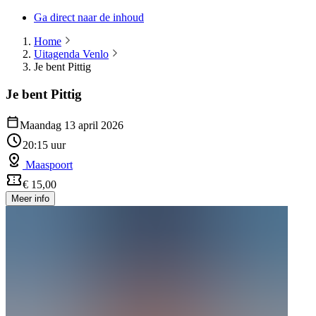
Ga direct naar de inhoud
Home
Uitagenda Venlo
Je bent Pittig
Je bent Pittig
Maandag 13 april 2026
20:15 uur
Maaspoort
€ 15,00
Meer info