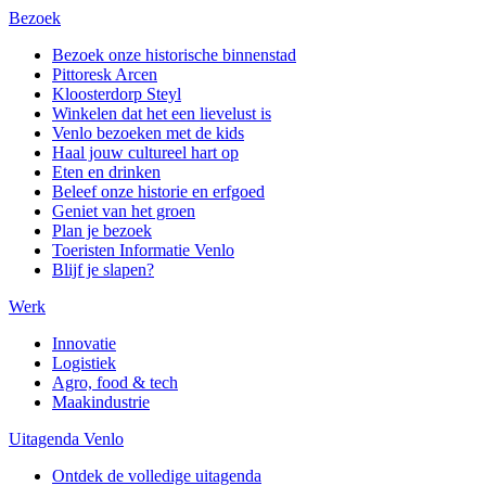
Bezoek
Bezoek onze historische binnenstad
Pittoresk Arcen
Kloosterdorp Steyl
Winkelen dat het een lievelust is
Venlo bezoeken met de kids
Haal jouw cultureel hart op
Eten en drinken
Beleef onze historie en erfgoed
Geniet van het groen
Plan je bezoek
Toeristen Informatie Venlo
Blijf je slapen?
Werk
Innovatie
Logistiek
Agro, food & tech
Maakindustrie
Uitagenda Venlo
Ontdek de volledige uitagenda