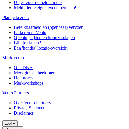
Uitjes voor de hele familie
Meld hier je eigen evenement aan!
Plan je bezoek
Bereikbaarheid en (openbaar) vervoer
Parkeren in Venlo
Openingstijden en koopzondagen
Blijf je slapen?
Een 'hendig' locatie-overzicht
Merk Venlo
Ons DNA
Merkgids en beeldmerk
Het proces
Merkworkshops
Venlo Partners
Over Venlo Partners
Privacy Statement
Disclaimer
Leef
+