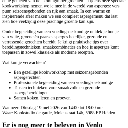
en te genieten van de “koningin der groenten”. Tijdens deze speciale
kookworkshop nemen we je mee in de wereld van asperges: vers,
puur, seizoensgebonden en rijk aan smaak. In een warme en
inspirerende sfeer maken we een compleet aspergemenu dat laat
zien hoe veelzijdig deze prachtige groente kan zijn.
Onder begeleiding van een voedingsdeskundige ontdek je hoe je
van witte, groene én paarse asperges heerlijke, gezonde en
verrassende gerechten bereidt. Je krijgt praktische tips over
bereidingstechnieken, smaakcombinaties en hoe je asperges kunt
toepassen in zowel klassieke als moderne recepten.
Wat kun je verwachten?
Een gezellige kookworkshop met seizoensgebonden
aspergerechten
Professionele begeleiding van een voedingsdeskundige
Tips en technieken voor smaakvolle en gezonde
aspergebereidingen
Samen koken, leren en proeven
Wanneer: Dinsdag 19 mei 2026 van 14:00 tot 18:00 uur
Waar: Kookstudio de garde, Molenstraat 14b, 5988 EP Helden
Er is nog meer te beleven in Venlo