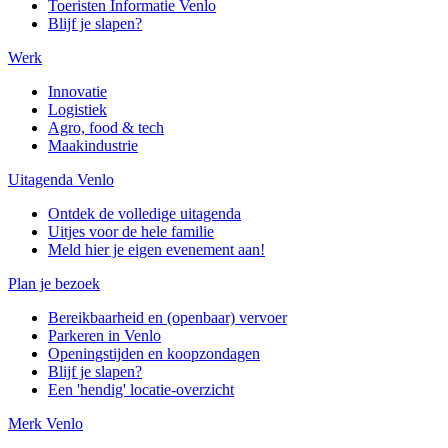
Toeristen Informatie Venlo
Blijf je slapen?
Werk
Innovatie
Logistiek
Agro, food & tech
Maakindustrie
Uitagenda Venlo
Ontdek de volledige uitagenda
Uitjes voor de hele familie
Meld hier je eigen evenement aan!
Plan je bezoek
Bereikbaarheid en (openbaar) vervoer
Parkeren in Venlo
Openingstijden en koopzondagen
Blijf je slapen?
Een 'hendig' locatie-overzicht
Merk Venlo