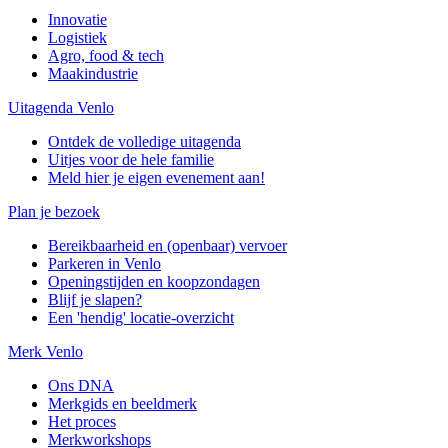
Innovatie
Logistiek
Agro, food & tech
Maakindustrie
Uitagenda Venlo
Ontdek de volledige uitagenda
Uitjes voor de hele familie
Meld hier je eigen evenement aan!
Plan je bezoek
Bereikbaarheid en (openbaar) vervoer
Parkeren in Venlo
Openingstijden en koopzondagen
Blijf je slapen?
Een 'hendig' locatie-overzicht
Merk Venlo
Ons DNA
Merkgids en beeldmerk
Het proces
Merkworkshops