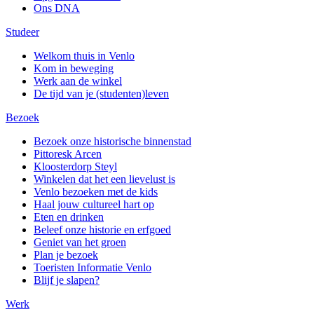
Ons DNA
Studeer
Welkom thuis in Venlo
Kom in beweging
Werk aan de winkel
De tijd van je (studenten)leven
Bezoek
Bezoek onze historische binnenstad
Pittoresk Arcen
Kloosterdorp Steyl
Winkelen dat het een lievelust is
Venlo bezoeken met de kids
Haal jouw cultureel hart op
Eten en drinken
Beleef onze historie en erfgoed
Geniet van het groen
Plan je bezoek
Toeristen Informatie Venlo
Blijf je slapen?
Werk