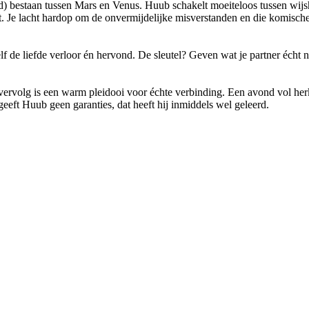
d) bestaan tussen Mars en Venus. Huub schakelt moeiteloos tussen wijshei
eurt. Je lacht hardop om de onvermijdelijke misverstanden en die komi
 de liefde verloor én hervond. De sleutel? Geven wat je partner écht nodi
volg is een warm pleidooi voor échte verbinding. Een avond vol herk
geeft Huub geen garanties, dat heeft hij inmiddels wel geleerd.