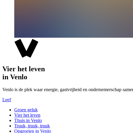
Vier het leven
in Venlo
Venlo is de plek waar energie, gastvrijheid en ondernemerschap same
Leef
Groen geluk
Vier het leven
Thuis in Venlo
Truuk, truuk, truuk
Opgroeien in Venlo