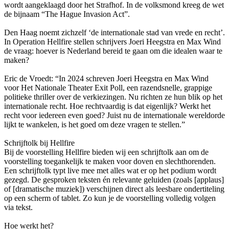
wordt aangeklaagd door het Strafhof. In de volksmond kreeg de wet
de bijnaam “The Hague Invasion Act”.
Den Haag noemt zichzelf ‘de internationale stad van vrede en recht’.
In Operation Hellfire stellen schrijvers Joeri Heegstra en Max Wind
de vraag: hoever is Nederland bereid te gaan om die idealen waar te
maken?
Eric de Vroedt: “In 2024 schreven Joeri Heegstra en Max Wind
voor Het Nationale Theater Exit Poll, een razendsnelle, grappige
politieke thriller over de verkiezingen. Nu richten ze hun blik op het
internationale recht. Hoe rechtvaardig is dat eigenlijk? Werkt het
recht voor iedereen even goed? Juist nu de internationale wereldorde
lijkt te wankelen, is het goed om deze vragen te stellen.”
Schrijftolk bij Hellfire
Bij de voorstelling Hellfire bieden wij een schrijftolk aan om de
voorstelling toegankelijk te maken voor doven en slechthorenden.
Een schrijftolk typt live mee met alles wat er op het podium wordt
gezegd. De gesproken teksten én relevante geluiden (zoals [applaus]
of [dramatische muziek]) verschijnen direct als leesbare ondertiteling
op een scherm of tablet. Zo kun je de voorstelling volledig volgen
via tekst.
Hoe werkt het?