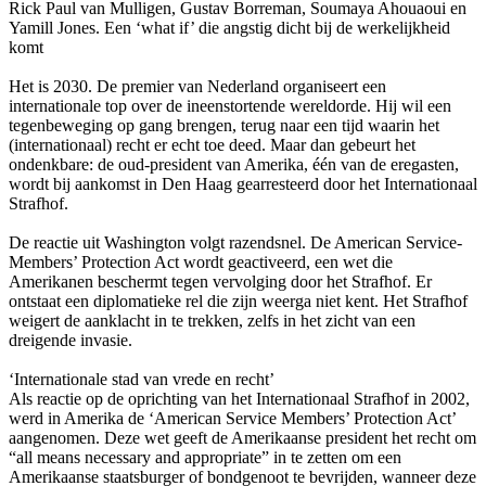
Rick Paul van Mulligen, Gustav Borreman, Soumaya Ahouaoui en
Yamill Jones. Een ‘what if’ die angstig dicht bij de werkelijkheid
komt
Het is 2030. De premier van Nederland organiseert een
internationale top over de ineenstortende wereldorde. Hij wil een
tegenbeweging op gang brengen, terug naar een tijd waarin het
(internationaal) recht er echt toe deed. Maar dan gebeurt het
ondenkbare: de oud-president van Amerika, één van de eregasten,
wordt bij aankomst in Den Haag gearresteerd door het Internationaal
Strafhof.
De reactie uit Washington volgt razendsnel. De American Service-
Members’ Protection Act wordt geactiveerd, een wet die
Amerikanen beschermt tegen vervolging door het Strafhof. Er
ontstaat een diplomatieke rel die zijn weerga niet kent. Het Strafhof
weigert de aanklacht in te trekken, zelfs in het zicht van een
dreigende invasie.
‘Internationale stad van vrede en recht’
Als reactie op de oprichting van het Internationaal Strafhof in 2002,
werd in Amerika de ‘American Service Members’ Protection Act’
aangenomen. Deze wet geeft de Amerikaanse president het recht om
“all means necessary and appropriate” in te zetten om een
Amerikaanse staatsburger of bondgenoot te bevrijden, wanneer deze