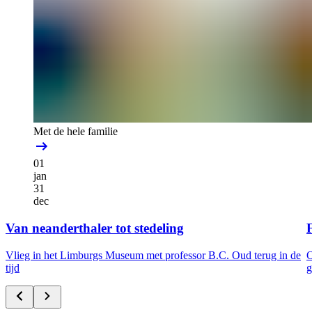
Met de hele familie
01
jan
31
dec
Van neanderthaler tot stedeling
F
Vlieg in het Limburgs Museum met professor B.C. Oud terug in de
O
tijd
g