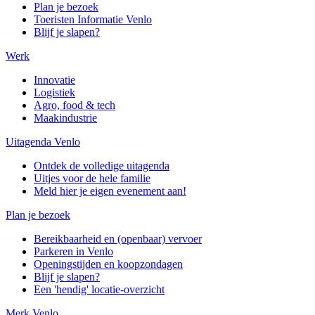
Plan je bezoek
Toeristen Informatie Venlo
Blijf je slapen?
Werk
Innovatie
Logistiek
Agro, food & tech
Maakindustrie
Uitagenda Venlo
Ontdek de volledige uitagenda
Uitjes voor de hele familie
Meld hier je eigen evenement aan!
Plan je bezoek
Bereikbaarheid en (openbaar) vervoer
Parkeren in Venlo
Openingstijden en koopzondagen
Blijf je slapen?
Een 'hendig' locatie-overzicht
Merk Venlo