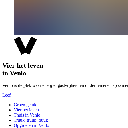
Vier het leven
in Venlo
Venlo is de plek waar energie, gastvrijheid en ondernemerschap same
Leef
Groen geluk
Vier het leven
Thuis in Venlo
Truuk, truuk, truuk
Opgroeien in Venlo