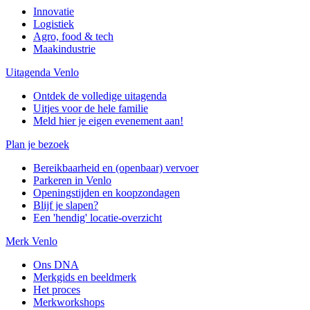
Innovatie
Logistiek
Agro, food & tech
Maakindustrie
Uitagenda Venlo
Ontdek de volledige uitagenda
Uitjes voor de hele familie
Meld hier je eigen evenement aan!
Plan je bezoek
Bereikbaarheid en (openbaar) vervoer
Parkeren in Venlo
Openingstijden en koopzondagen
Blijf je slapen?
Een 'hendig' locatie-overzicht
Merk Venlo
Ons DNA
Merkgids en beeldmerk
Het proces
Merkworkshops