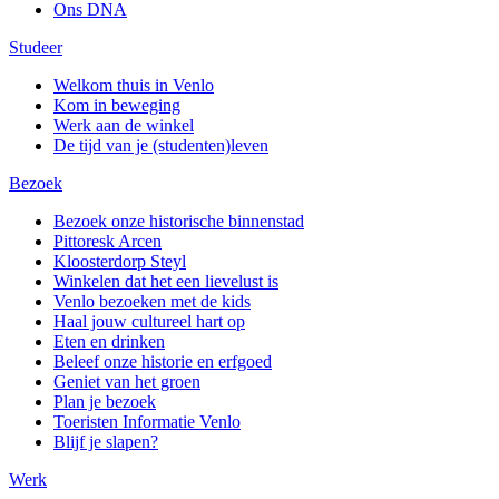
Ons DNA
Studeer
Welkom thuis in Venlo
Kom in beweging
Werk aan de winkel
De tijd van je (studenten)leven
Bezoek
Bezoek onze historische binnenstad
Pittoresk Arcen
Kloosterdorp Steyl
Winkelen dat het een lievelust is
Venlo bezoeken met de kids
Haal jouw cultureel hart op
Eten en drinken
Beleef onze historie en erfgoed
Geniet van het groen
Plan je bezoek
Toeristen Informatie Venlo
Blijf je slapen?
Werk