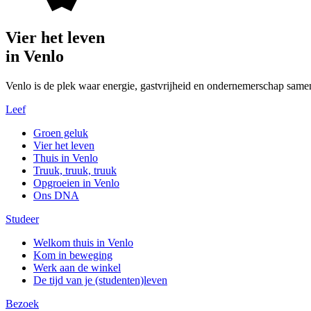
Vier het leven
in Venlo
Venlo is de plek waar energie, gastvrijheid en ondernemerschap same
Leef
Groen geluk
Vier het leven
Thuis in Venlo
Truuk, truuk, truuk
Opgroeien in Venlo
Ons DNA
Studeer
Welkom thuis in Venlo
Kom in beweging
Werk aan de winkel
De tijd van je (studenten)leven
Bezoek