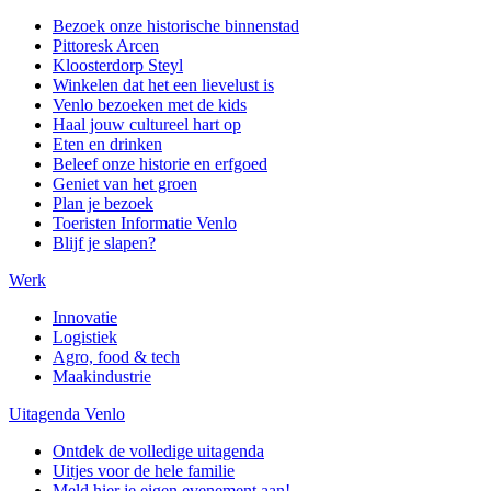
Bezoek onze historische binnenstad
Pittoresk Arcen
Kloosterdorp Steyl
Winkelen dat het een lievelust is
Venlo bezoeken met de kids
Haal jouw cultureel hart op
Eten en drinken
Beleef onze historie en erfgoed
Geniet van het groen
Plan je bezoek
Toeristen Informatie Venlo
Blijf je slapen?
Werk
Innovatie
Logistiek
Agro, food & tech
Maakindustrie
Uitagenda Venlo
Ontdek de volledige uitagenda
Uitjes voor de hele familie
Meld hier je eigen evenement aan!