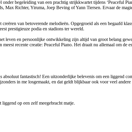
der begeleiding van een prachtig strijkkwartet tijdens ‘Peaceful Pian
s, Max Richter, Yiruma, Joep Beving of Yann Tiersen. Ervaar de magie
t creëren van betoverende melodieën. Opgegroeid als een begaafd klassi
 prestigieuze podia en stadions ter wereld.
et leven en persoonlijke ontwikkeling zijn altijd van groot belang gewees
zijn meest recente creatie: Peaceful Piano. Het draait nu allemaal om de e
as absoluut fantastisch! Een uitzonderlijke belevenis om een liggend co
bijzonders in me losgemaakt, en dat geldt blijkbaar ook voor veel ander
ert liggend op een zelf meegebracht matje.