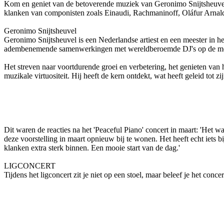
Kom en geniet van de betoverende muziek van Geronimo Snijtsheuvel on
klanken van componisten zoals Einaudi, Rachmaninoff, Oláfur Arnald
Geronimo Snijtsheuvel
Geronimo Snijtsheuvel is een Nederlandse artiest en een meester in he
adembenemende samenwerkingen met wereldberoemde DJ's op de meest
Het streven naar voortdurende groei en verbetering, het genieten van h
muzikale virtuositeit. Hij heeft de kern ontdekt, wat heeft geleid tot 
Dit waren de reacties na het 'Peaceful Piano' concert in maart: 'Het w
deze voorstelling in maart opnieuw bij te wonen. Het heeft echt iets 
klanken extra sterk binnen. Een mooie start van de dag.'
LIGCONCERT
Tijdens het ligconcert zit je niet op een stoel, maar beleef je het conc