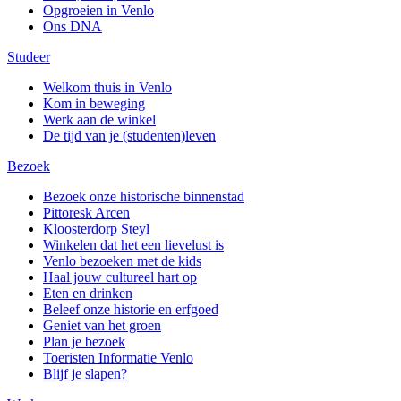
Opgroeien in Venlo
Ons DNA
Studeer
Welkom thuis in Venlo
Kom in beweging
Werk aan de winkel
De tijd van je (studenten)leven
Bezoek
Bezoek onze historische binnenstad
Pittoresk Arcen
Kloosterdorp Steyl
Winkelen dat het een lievelust is
Venlo bezoeken met de kids
Haal jouw cultureel hart op
Eten en drinken
Beleef onze historie en erfgoed
Geniet van het groen
Plan je bezoek
Toeristen Informatie Venlo
Blijf je slapen?