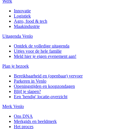
Werk
Innovatie
Logistiek
Agro, food & tech
Maakindustrie
Uitagenda Venlo
Ontdek de volledige uitagenda
Uitjes voor de hele familie
Meld hier je eigen evenement aan!
Plan je bezoek
Bereikbaarheid en (openbaar) vervoer
Parkeren in Venlo
Openingstijden en koopzondagen
Blijf je slapen?
Een 'hendig' locatie-overzicht
Merk Venlo
Ons DNA
Merkgids en beeldmerk
Het proces