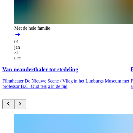
Met de hele familie
01
jan
31
dec
Van neanderthaler tot stedeling
F
Filmtheater De Nieuwe Scene /
Vlieg in het Limburgs Museum met
F
professor B.C. Oud terug in de tijd
a