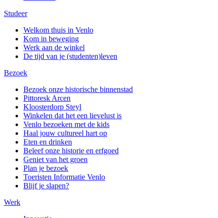
Studeer
Welkom thuis in Venlo
Kom in beweging
Werk aan de winkel
De tijd van je (studenten)leven
Bezoek
Bezoek onze historische binnenstad
Pittoresk Arcen
Kloosterdorp Steyl
Winkelen dat het een lievelust is
Venlo bezoeken met de kids
Haal jouw cultureel hart op
Eten en drinken
Beleef onze historie en erfgoed
Geniet van het groen
Plan je bezoek
Toeristen Informatie Venlo
Blijf je slapen?
Werk