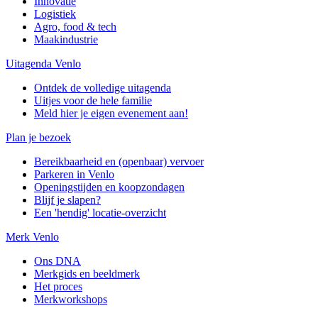
Innovatie
Logistiek
Agro, food & tech
Maakindustrie
Uitagenda Venlo
Ontdek de volledige uitagenda
Uitjes voor de hele familie
Meld hier je eigen evenement aan!
Plan je bezoek
Bereikbaarheid en (openbaar) vervoer
Parkeren in Venlo
Openingstijden en koopzondagen
Blijf je slapen?
Een 'hendig' locatie-overzicht
Merk Venlo
Ons DNA
Merkgids en beeldmerk
Het proces
Merkworkshops