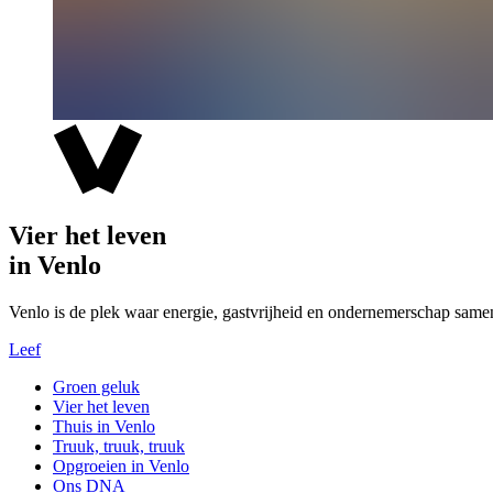
Vier het leven
in Venlo
Venlo is de plek waar energie, gastvrijheid en ondernemerschap same
Leef
Groen geluk
Vier het leven
Thuis in Venlo
Truuk, truuk, truuk
Opgroeien in Venlo
Ons DNA