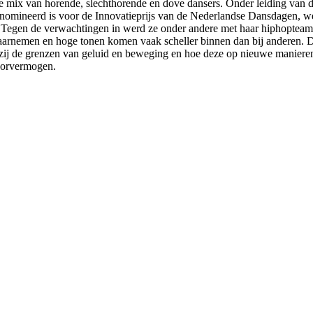
rse mix van horende, slechthorende en dove dansers. Onder leiding van
k genomineerd is voor de Innovatieprijs van de Nederlandse Dansdagen, w
n. Tegen de verwachtingen in werd ze onder andere met haar hiphoptea
waarnemen en hoge tonen komen vaak scheller binnen dan bij anderen. De
zij de grenzen van geluid en beweging en hoe deze op nieuwe manieren 
hoorvermogen.