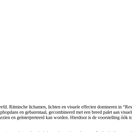
eefd. Ritmische lichamen, lichten en visuele effecten domineren in “R
phopdans en gebarentaal, gecombineerd met een breed palet aan visuele
ezien en geïnterpreteerd kan worden. Hierdoor is de voorstelling óók t