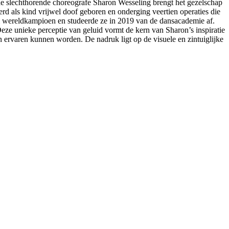
 de slechthorende choreografe Sharon Wesseling brengt het gezelschap
erd als kind vrijwel doof geboren en onderging veertien operaties die
m wereldkampioen en studeerde ze in 2019 van de dansacademie af.
ze unieke perceptie van geluid vormt de kern van Sharon’s inspiratie
ervaren kunnen worden. De nadruk ligt op de visuele en zintuiglijke