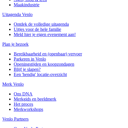
Maakindustrie
Uitagenda Venlo
Ontdek de volledige uitagenda
Uitjes voor de hele familie
Meld hier je eigen evenement aan!
Plan je bezoek
Bereikbaarheid en (openbaar) vervoer
Parkeren in Venlo
Openingstijden en koopzondagen
Blijf je slapen?
Een 'hendig' locatie-overzicht
Merk Venlo
Ons DNA
Merkgids en beeldmerk
Het proces
Merkworkshops
Venlo Partners