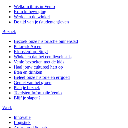
Welkom thuis in Venlo
Kom in beweging
Werk aan de winkel
De tijd van je (studenten)leven
Bezoek
Bezoek onze historische binnenstad
Pittoresk Arcen
Kloosterdorp Steyl
Winkelen dat het een lievelust is
Venlo bezoeken met de kids
Haal jouw cultureel hart op
Eten en drinken
Beleef onze historie en erfgoed
Geniet van het groen
Plan je bezoek
Toeristen Informatie Venlo
Blijf je slapen?
Werk
Innovatie
Logistiek
Agro, food & tech