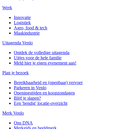
Werk
Innovatie
Logistiek
Agro, food & tech
Maakindustrie
Uitagenda Venlo
Ontdek de volledige uitagenda
Uitjes voor de hele familie
Meld hier je eigen evenement aan!
Plan je bezoek
Bereikbaarheid en (openbaar) vervoer
Parkeren in Venlo
Openingstijden en koopzondagen
Blijf je slapen?
Een 'hendig' locatie-overzicht
Merk Venlo
Ons DNA
Merkgids en beeldmerk