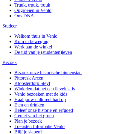
Truuk, truuk, truuk
Opgroeien in Venlo
Ons DNA
Studeer
Welkom thuis in Venlo
Kom in beweging
Werk aan de winkel
De tijd van je (studenten)leven
Bezoek
Bezoek onze historische binnenstad
Pittoresk Arcen
Kloosterdorp Steyl
Winkelen dat het een lievelust is
Venlo bezoeken met de kids
Haal jouw cultureel hart op
Eten en drinken
Beleef onze historie en erfgoed
Geniet van het groen
Plan je bezoek
Toeristen Informatie Venlo
Blijf je slapen?