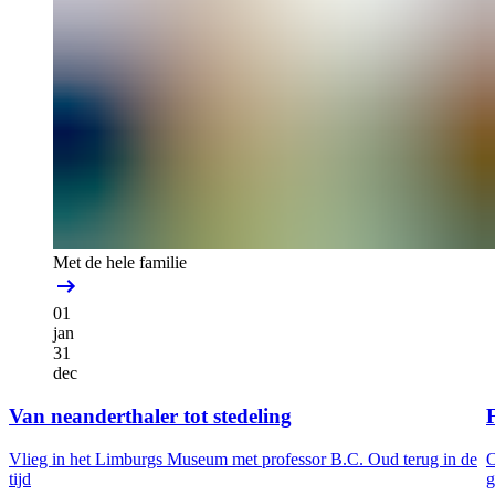
Met de hele familie
01
jan
31
dec
Van neanderthaler tot stedeling
F
Vlieg in het Limburgs Museum met professor B.C. Oud terug in de
O
tijd
g