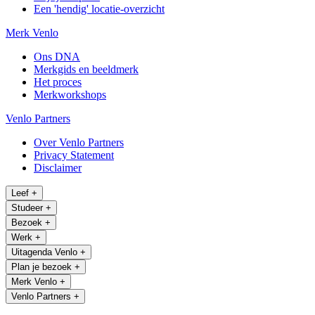
Een 'hendig' locatie-overzicht
Merk Venlo
Ons DNA
Merkgids en beeldmerk
Het proces
Merkworkshops
Venlo Partners
Over Venlo Partners
Privacy Statement
Disclaimer
Leef
+
Studeer
+
Bezoek
+
Werk
+
Uitagenda Venlo
+
Plan je bezoek
+
Merk Venlo
+
Venlo Partners
+