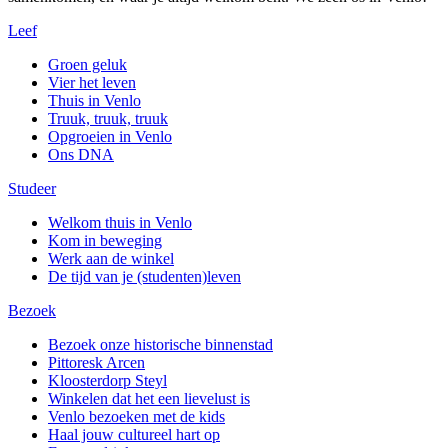
Leef
Groen geluk
Vier het leven
Thuis in Venlo
Truuk, truuk, truuk
Opgroeien in Venlo
Ons DNA
Studeer
Welkom thuis in Venlo
Kom in beweging
Werk aan de winkel
De tijd van je (studenten)leven
Bezoek
Bezoek onze historische binnenstad
Pittoresk Arcen
Kloosterdorp Steyl
Winkelen dat het een lievelust is
Venlo bezoeken met de kids
Haal jouw cultureel hart op