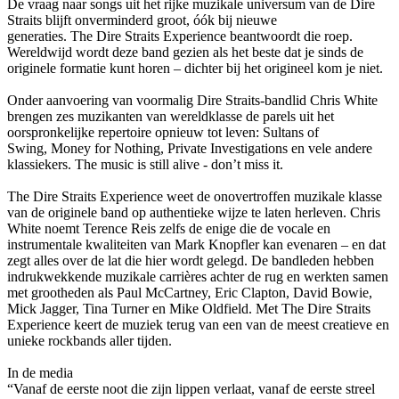
De vraag naar songs uit het rijke muzikale universum van de Dire
Straits blijft onverminderd groot, óók bij nieuwe
generaties. The Dire Straits Experience beantwoordt die roep.
Wereldwijd wordt deze band gezien als het beste dat je sinds de
originele formatie kunt horen – dichter bij het origineel kom je niet.
Onder aanvoering van voormalig Dire Straits-bandlid Chris White
brengen zes muzikanten van wereldklasse de parels uit het
oorspronkelijke repertoire opnieuw tot leven: Sultans of
Swing, Money for Nothing, Private Investigations en vele andere
klassiekers. The music is still alive - don’t miss it.
The Dire Straits Experience weet de onovertroffen muzikale klasse
van de originele band op authentieke wijze te laten herleven. Chris
White noemt Terence Reis zelfs de enige die de vocale en
instrumentale kwaliteiten van Mark Knopfler kan evenaren – en dat
zegt alles over de lat die hier wordt gelegd. De bandleden hebben
indrukwekkende muzikale carrières achter de rug en werkten samen
met grootheden als Paul McCartney, Eric Clapton, David Bowie,
Mick Jagger, Tina Turner en Mike Oldfield. Met The Dire Straits
Experience keert de muziek terug van een van de meest creatieve en
unieke rockbands aller tijden.
In de media
“Vanaf de eerste noot die zijn lippen verlaat, vanaf de eerste streel