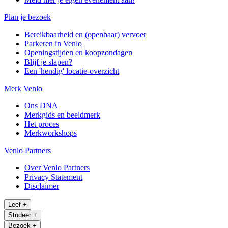
Plan je bezoek
Bereikbaarheid en (openbaar) vervoer
Parkeren in Venlo
Openingstijden en koopzondagen
Blijf je slapen?
Een 'hendig' locatie-overzicht
Merk Venlo
Ons DNA
Merkgids en beeldmerk
Het proces
Merkworkshops
Venlo Partners
Over Venlo Partners
Privacy Statement
Disclaimer
Leef
+
Studeer
+
Bezoek
+