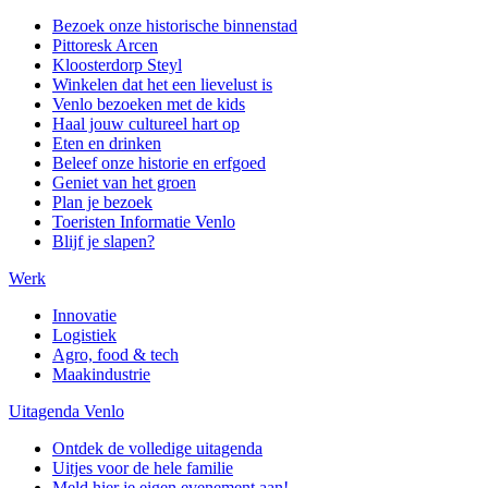
Bezoek onze historische binnenstad
Pittoresk Arcen
Kloosterdorp Steyl
Winkelen dat het een lievelust is
Venlo bezoeken met de kids
Haal jouw cultureel hart op
Eten en drinken
Beleef onze historie en erfgoed
Geniet van het groen
Plan je bezoek
Toeristen Informatie Venlo
Blijf je slapen?
Werk
Innovatie
Logistiek
Agro, food & tech
Maakindustrie
Uitagenda Venlo
Ontdek de volledige uitagenda
Uitjes voor de hele familie
Meld hier je eigen evenement aan!