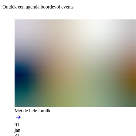
Ontdek een agenda boordevol events.
Met de hele familie
01
jan
31