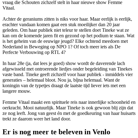
vraag die Schouten zichzelf stelt in haar nieuwe show Femme
Vitaal.
Achter de geraniums zitten is niks voor haar. Maar eerlijk is eerlijk,
erachter vandaan komen gaat een stuk moeilijker dan 20 jaar
geleden. Om haar publiek niet teleur te stellen doet Tineke wat ze
kan om de komende jaren fit en gezond op het podium te staan. Wat
is het geheim van de eeuwige jeugd? Elke ochtend meedoen met
Nederland in Beweging op NPO 1? Of toch meer iets als De
Perfecte Verbouwing op RTL 4?
In haar 28e (ja, dat lees je goed) show wordt de daverende lach
afgewisseld met ontroerende liedjes onder begeleiding van Tinekes
vaste band. Tineke geeft zichzelf voor haar publiek - inmiddels vier
generaties – helemaal bloot. Nou ja, bíjna helemaal. Want de
koningin van de typetjes draagt de laatste tijd liever iets met een
langere mouw.
Femme Vitaal maakt een spirituele reis naar innerlijke schoonheid en
oerkracht. Mooi natuurlijk. Maar Tineke is ook gewoon blij zijn dat
ze nog leeft. Jong van geest én met de goedkeuring van haar huisarts
trekt ze daarom weer het land door.
Er is nog meer te beleven in Venlo