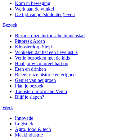
Kom in beweging
Werk aan de winkel
De tijd van je (studenten)leven
Bezoek
Bezoek onze historische binnenstad
Pittoresk Arcen
Kloosterdorp Steyl
Winkelen dat het een lievelust is
Venlo bezoeken met de kids
Haal jouw cultureel hart op
Eten en drinken
Beleef onze historie en erfgoed
Geniet van het groen
Plan je bezoek
Toeristen Informatie Venlo
Blijf je slapen?
Werk
Innovatie
Logistiek
Agro, food & tech
Maakindustrie