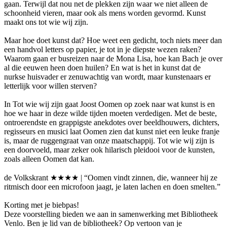
gaan. Terwijl dat nou net de plekken zijn waar we niet alleen de
schoonheid vieren, maar ook als mens worden gevormd. Kunst
maakt ons tot wie wij zijn.
Maar hoe doet kunst dat? Hoe weet een gedicht, toch niets meer dan
een handvol letters op papier, je tot in je diepste wezen raken?
Waarom gaan er busreizen naar de Mona Lisa, hoe kan Bach je over
al die eeuwen heen doen huilen? En wat is het in kunst dat de
nurkse huisvader er zenuwachtig van wordt, maar kunstenaars er
letterlijk voor willen sterven?
In Tot wie wij zijn gaat Joost Oomen op zoek naar wat kunst is en
hoe we haar in deze wilde tijden moeten verdedigen. Met de beste,
ontroerendste en grappigste anekdotes over beeldhouwers, dichters,
regisseurs en musici laat Oomen zien dat kunst niet een leuke franje
is, maar de ruggengraat van onze maatschappij. Tot wie wij zijn is
een doorvoeld, maar zeker ook hilarisch pleidooi voor de kunsten,
zoals alleen Oomen dat kan.
de Volkskrant ★★★★ | “Oomen vindt zinnen, die, wanneer hij ze
ritmisch door een microfoon jaagt, je laten lachen en doen smelten.”
Korting met je biebpas!
Deze voorstelling bieden we aan in samenwerking met Bibliotheek
Venlo. Ben je lid van de bibliotheek? Op vertoon van je