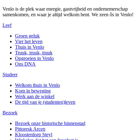
Venlo is de plek waar energie, gastvrijheid en ondernemerschap
samenkomen, en waar je altijd welkom bent. We zeen ôs in Venlo!
Leef
Groen geluk
Vier het leven
Thuis in Venlo
Truuk, truuk, truuk
Opgroeien in Venlo
Ons DNA
Studeer
Welkom thuis in Venlo
Kom in beweging
Werk aan de winkel
De tijd van je (studenten)leven
Bezoek
Bezoek onze historische binnenstad
Pittoresk Arcen
Kloosterdorp Steyl