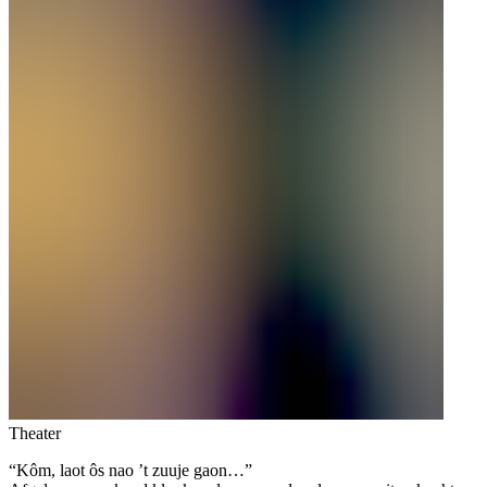
Theater
“Kôm, laot ôs nao ’t zuuje gaon…”