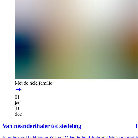
Met de hele familie
01
jan
31
dec
Van neanderthaler tot stedeling
F
Filmtheater De Nieuwe Scene /
Vlieg in het Limburgs Museum met
F