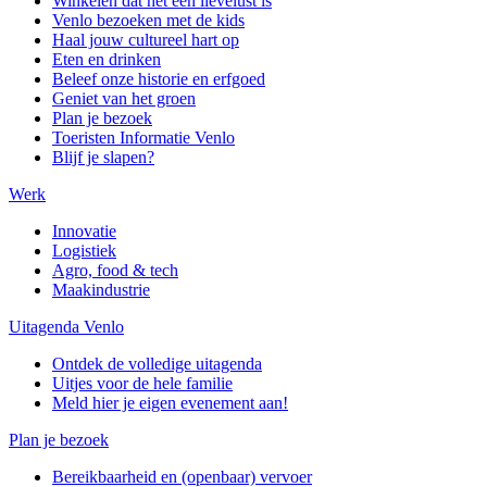
Winkelen dat het een lievelust is
Venlo bezoeken met de kids
Haal jouw cultureel hart op
Eten en drinken
Beleef onze historie en erfgoed
Geniet van het groen
Plan je bezoek
Toeristen Informatie Venlo
Blijf je slapen?
Werk
Innovatie
Logistiek
Agro, food & tech
Maakindustrie
Uitagenda Venlo
Ontdek de volledige uitagenda
Uitjes voor de hele familie
Meld hier je eigen evenement aan!
Plan je bezoek
Bereikbaarheid en (openbaar) vervoer