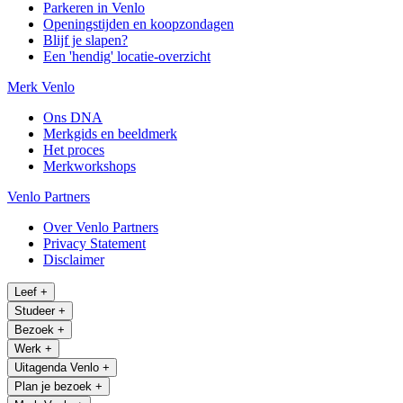
Parkeren in Venlo
Openingstijden en koopzondagen
Blijf je slapen?
Een 'hendig' locatie-overzicht
Merk Venlo
Ons DNA
Merkgids en beeldmerk
Het proces
Merkworkshops
Venlo Partners
Over Venlo Partners
Privacy Statement
Disclaimer
Leef
+
Studeer
+
Bezoek
+
Werk
+
Uitagenda Venlo
+
Plan je bezoek
+