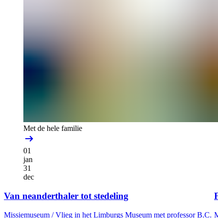
Met de hele familie
01
jan
31
dec
Van neanderthaler tot stedeling
F
Missiemuseum /
Vlieg in het Limburgs Museum met professor B.C.
M