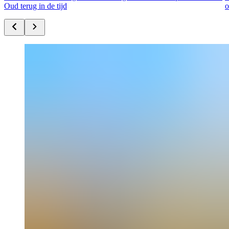
Oud terug in de tijd
o