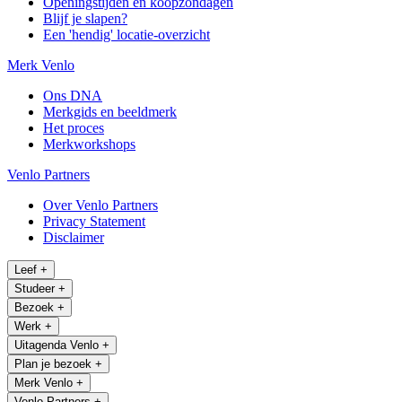
Openingstijden en koopzondagen
Blijf je slapen?
Een 'hendig' locatie-overzicht
Merk Venlo
Ons DNA
Merkgids en beeldmerk
Het proces
Merkworkshops
Venlo Partners
Over Venlo Partners
Privacy Statement
Disclaimer
Leef
+
Studeer
+
Bezoek
+
Werk
+
Uitagenda Venlo
+
Plan je bezoek
+
Merk Venlo
+
Venlo Partners
+