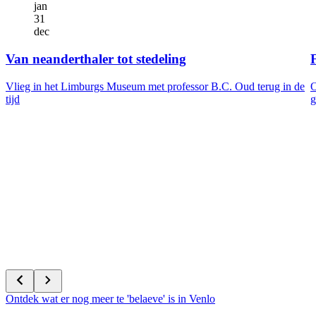
jan
31
dec
Van neanderthaler tot stedeling
F
Vlieg in het Limburgs Museum met professor B.C. Oud terug in de
O
tijd
g
Ontdek wat er nog meer te 'belaeve' is in Venlo