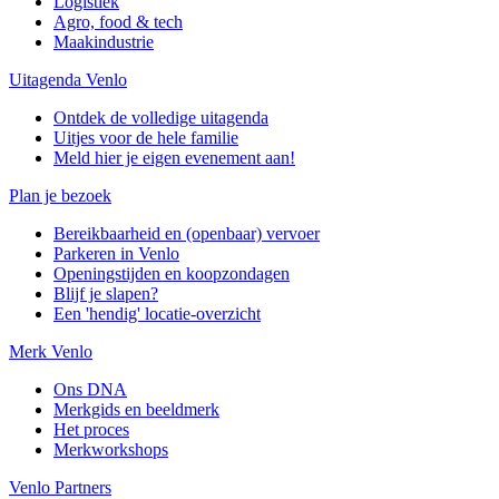
Logistiek
Agro, food & tech
Maakindustrie
Uitagenda Venlo
Ontdek de volledige uitagenda
Uitjes voor de hele familie
Meld hier je eigen evenement aan!
Plan je bezoek
Bereikbaarheid en (openbaar) vervoer
Parkeren in Venlo
Openingstijden en koopzondagen
Blijf je slapen?
Een 'hendig' locatie-overzicht
Merk Venlo
Ons DNA
Merkgids en beeldmerk
Het proces
Merkworkshops
Venlo Partners