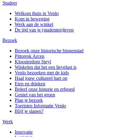
Studeer
Welkom thuis in Venlo
Kom in beweging
Werk aan de winkel
De tijd van je (studenten)leven
Bezoek
Bezoek onze historische binnenstad
Pittoresk Arcen
Kloosterdorp Steyl
Winkelen dat het een lievelust is
Venlo bezoeken met de kids
Haal jouw cultureel hart op
Eten en drinken
Beleef onze historie en erfgoed
Geniet van het groen
Plan je bezoek
Toeristen Informatie Venlo
Blijf je slapen?
Werk
Innovatie