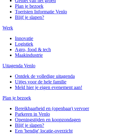
Geniet van het groen
Plan je bezoek
Toeristen Informatie Venlo
Blijf je slapen?
Werk
Innovatie
Logistiek
Agro, food & tech
Maakindustrie
Uitagenda Venlo
Ontdek de volledige uitagenda
Uitjes voor de hele familie
Meld hier je eigen evenement aan!
Plan je bezoek
Bereikbaarheid en (openbaar) vervoer
Parkeren in Venlo
Openingstijden en koopzondagen
Blijf je slapen?
Een 'hendig' locatie-overzicht