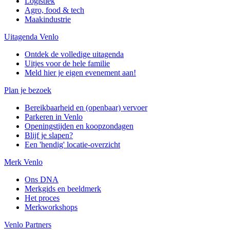
Logistiek
Agro, food & tech
Maakindustrie
Uitagenda Venlo
Ontdek de volledige uitagenda
Uitjes voor de hele familie
Meld hier je eigen evenement aan!
Plan je bezoek
Bereikbaarheid en (openbaar) vervoer
Parkeren in Venlo
Openingstijden en koopzondagen
Blijf je slapen?
Een 'hendig' locatie-overzicht
Merk Venlo
Ons DNA
Merkgids en beeldmerk
Het proces
Merkworkshops
Venlo Partners